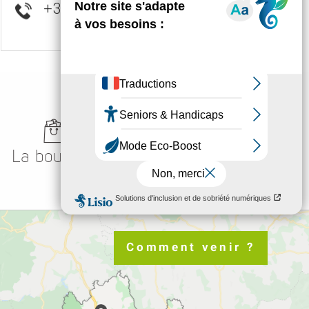
+33 4 66 65 30
▒▒
Locations à
La boutique
l’année
Comment venir ?