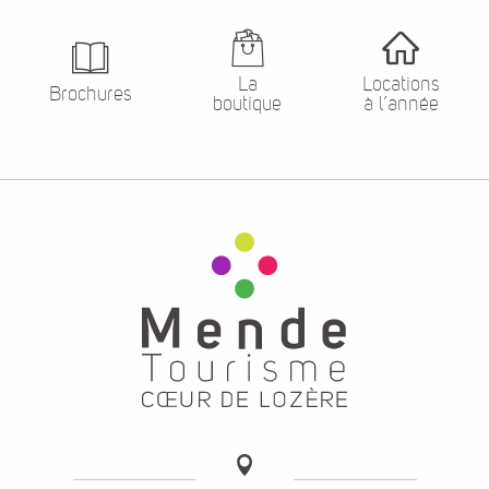
La
Locations
Brochures
boutique
à l’année