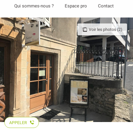
Aller
Qui sommes-nous ?
Espace pro
Contact
au
contenu
principal
Voir les photos (2)
APPELER