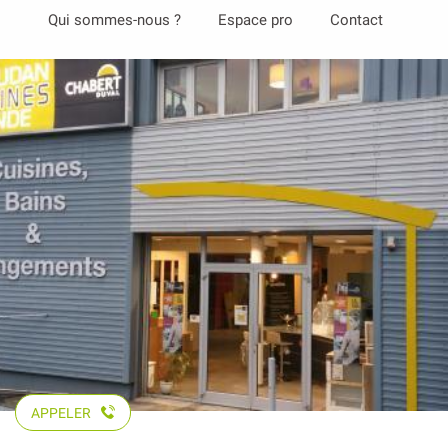
Aller
Qui sommes-nous ?
Espace pro
Contact
au
contenu
principal
APPELER