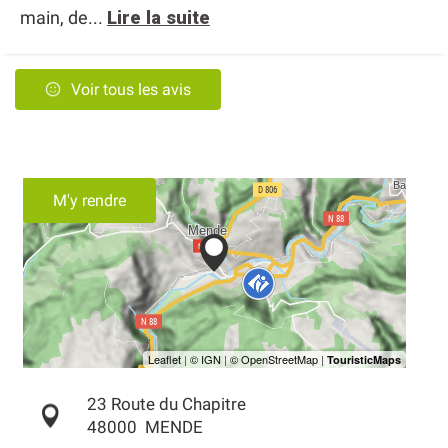
main, de...
Lire la suite
Voir tous les avis
M'y rendre
23 Route du Chapitre
48000
MENDE