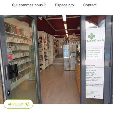
Aller
Qui sommes-nous ?
Espace pro
Contact
au
contenu
principal
APPELER