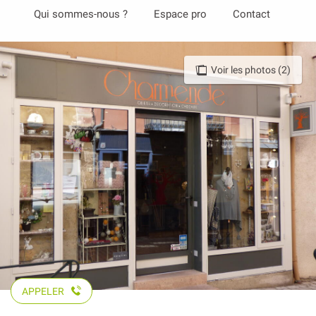
Aller
Qui sommes-nous ?
Espace pro
Contact
au
contenu
principal
Voir les photos (2)
APPELER