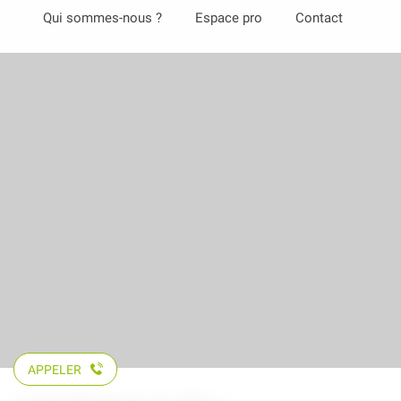
Aller
Qui sommes-nous ?
Espace pro
Contact
au
contenu
principal
APPELER