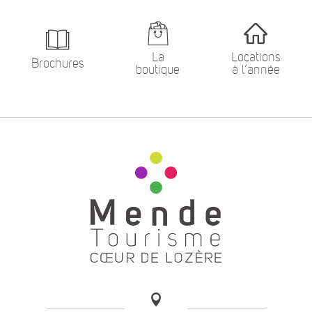
La
Locations
Brochures
boutique
à l’année