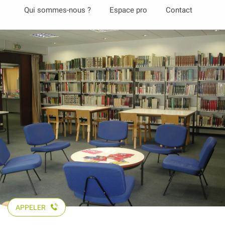
Aller
Qui sommes-nous ?
Espace pro
Contact
au
contenu
principal
APPELER