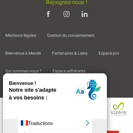
Rejoignez-nous !
Mentions légales
Gestion du consentement
Bienvenue à Mende
Partenaires & Liens
Espace pro
Qui sommes-nous ?
Espace adhérents
Aides & Accompagnements
Description
Prestations
Tarifs
Contacter
par email