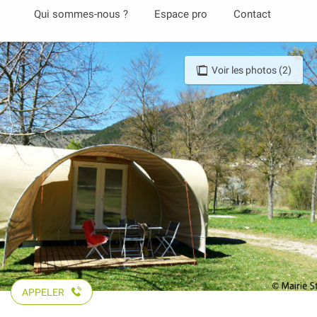
Aller
Qui sommes-nous ?
Espace pro
Contact
au
contenu
principal
Voir les photos (2)
APPELER