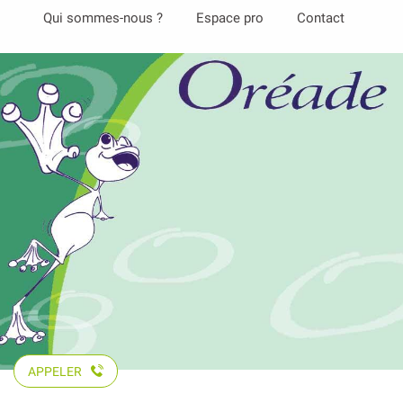
Aller
Qui sommes-nous ?
Espace pro
Contact
au
contenu
principal
APPELER