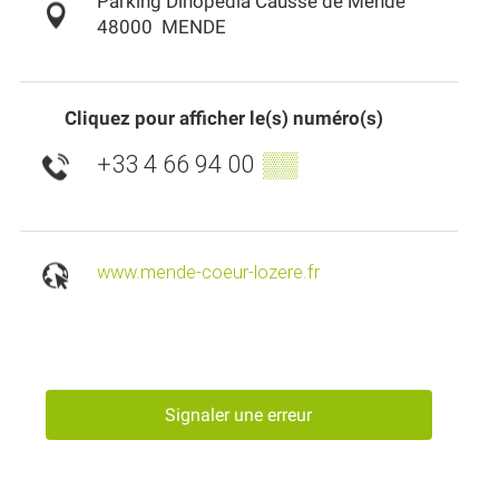
Parking Dinopédia Causse de Mende
48000
MENDE
Cliquez pour afficher le(s) numéro(s)
+33 4 66 94 00
▒▒
www.mende-coeur-lozere.fr
Signaler une erreur