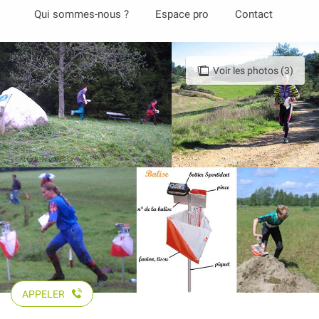
Aller
Qui sommes-nous ?
Espace pro
Contact
au
contenu
principal
Voir les photos (3)
APPELER