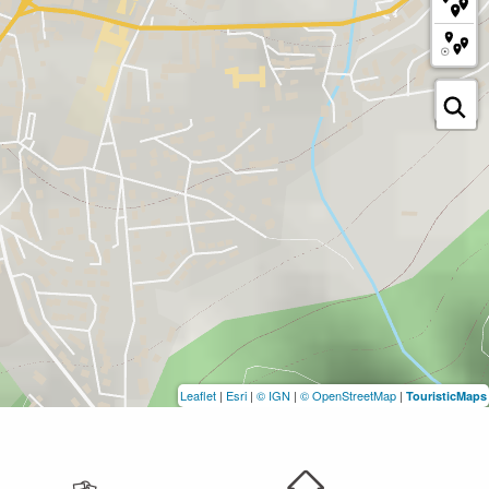
Leaflet
|
Esri
|
© IGN
|
© OpenStreetMap
|
TouristicMaps