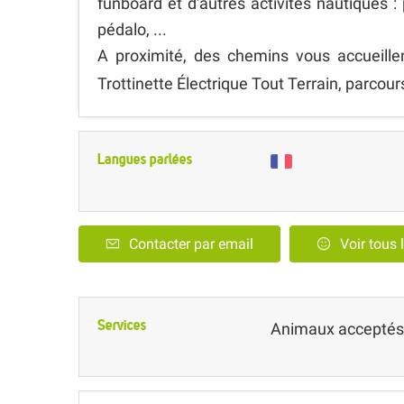
funboard et d'autres activités nautiques : 
pédalo, ...
A proximité, des chemins vous accueille
Trottinette Électrique Tout Terrain, parcour
Langues parlées
Contacter par email
Voir tous 
Services
Animaux acceptés