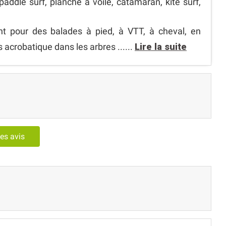
paddle surf, planche à voile, catamaran, kite surf,
nt pour des balades à pied, à VTT, à cheval, en
s acrobatique dans les arbres ......
Lire la suite
les avis