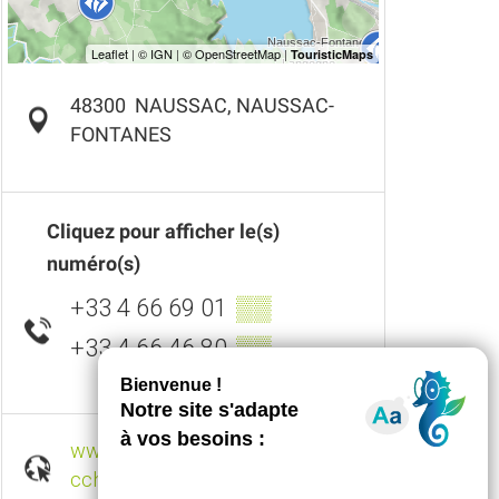
48300
NAUSSAC, NAUSSAC-
FONTANES
Cliquez pour afficher le(s)
numéro(s)
+33 4 66 69 01
▒▒
+33 4 66 46 80
▒▒
www.ot-langogne.com
ccha-langogne.com