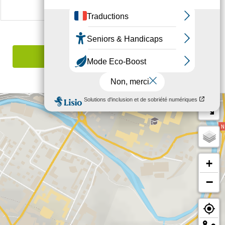
Signaler une erreur
+
−