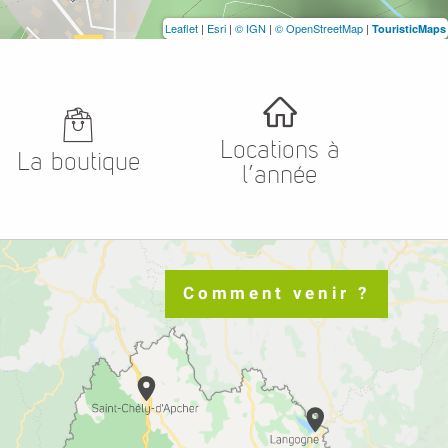
Leaflet
|
Esri
|
© IGN
|
© OpenStreetMap
|
TouristicMaps
Locations à
La boutique
l’année
Comment venir ?