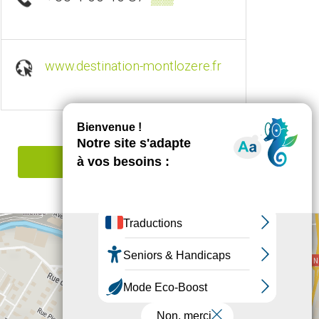
www.destination-montlozere.fr
Signaler une erreur
+