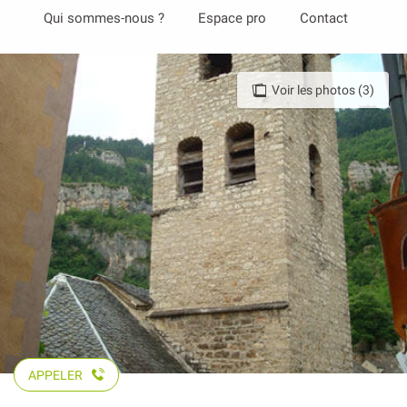
Aller
Qui sommes-nous ?
Espace pro
Contact
au
contenu
principal
Voir les photos (3)
APPELER