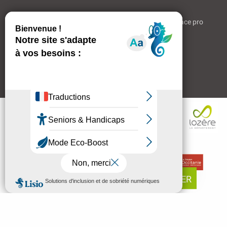
Bienvenue à Mende
Partenaires & Liens
Espace pro
Qui sommes-nous ?
Espace adhérents
Aides & Accompagnements
RÉSERVER
MENU
FR
Bienvenue à Mende
Recherc