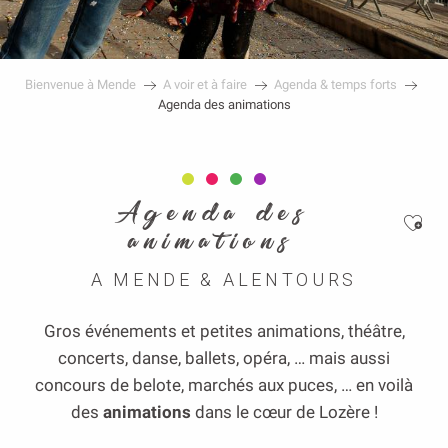
Bienvenue à Mende
A voir et à faire
Agenda & temps forts
Agenda des animations
Agenda des
Ajou
animations
A MENDE & ALENTOURS
Gros événements et petites animations, théâtre,
concerts, danse, ballets, opéra, … mais aussi
concours de belote, marchés aux puces, … en voilà
des
animations
dans le cœur de Lozère !