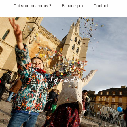
Aller
Qui sommes-nous ?
Espace pro
Contact
au
contenu
principal
Agenda