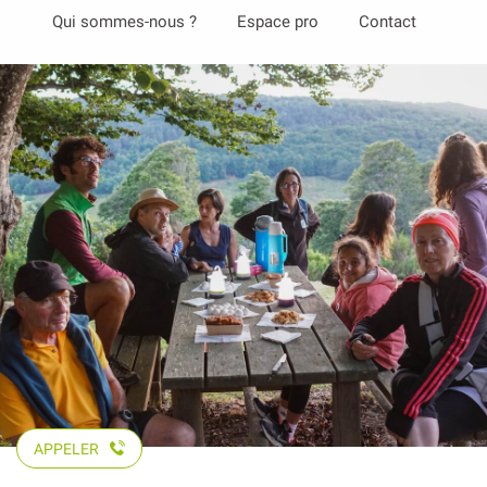
Aller
Qui sommes-nous ?
Espace pro
Contact
au
contenu
principal
APPELER