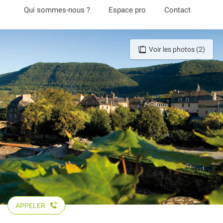
Aller
Qui sommes-nous ?
Espace pro
Contact
au
contenu
principal
Voir les photos (2)
APPELER