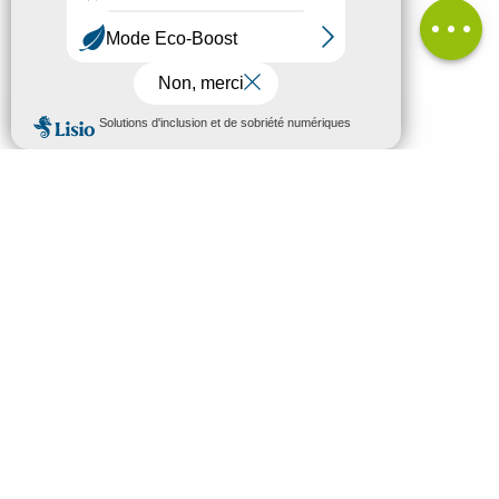
Avis
MENU
FR
Bienvenue à Mende
Recherc
Découvrir
À voir & à faire
Préparez vos vacances
Idées séjours