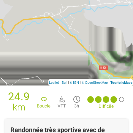
Leaflet
|
Esri
|
© IGN
|
© OpenStreetMap
|
TouristicMaps
24.9
km
Boucle
VTT
3h
Difficile
Randonnée très sportive avec de