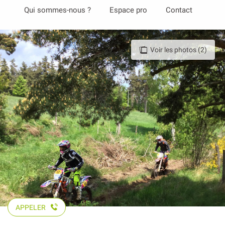
Aller
Qui sommes-nous ?
Espace pro
Contact
au
contenu
principal
Voir les photos (2)
APPELER