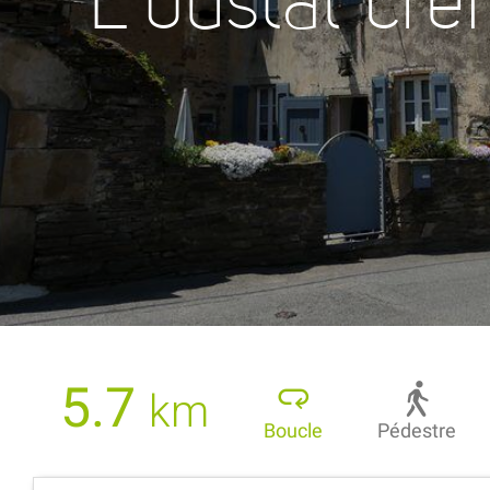
L'oustal cr
5.7
km
Boucle
Pédestre