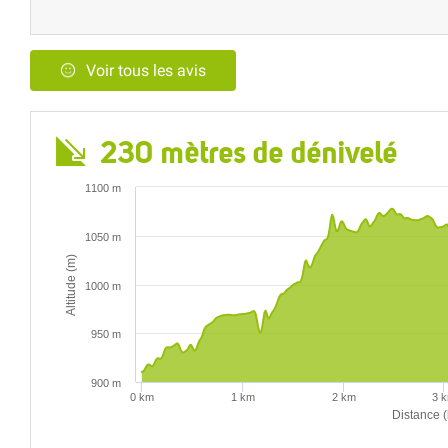
Voir tous les avis
230 mètres de dénivelé
1100 m
1050 m
Altitude (m)
1000 m
950 m
900 m
0 km
1 km
2 km
3 
Distance 