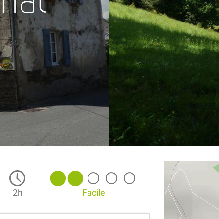
émat
2h
Facile