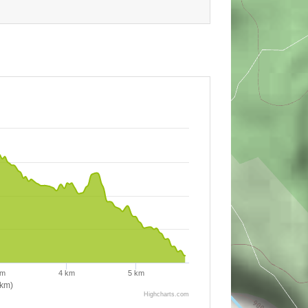
km
4 km
5 km
(km)
Highcharts.com