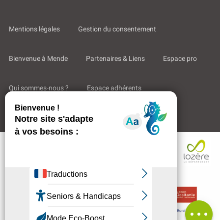
Mentions légales
Gestion du consentement
Bienvenue à Mende
Partenaires & Liens
Espace pro
Qui sommes-nous ?
Espace adhérents
Aides & Accompagnements
Description
Réserver
Contacter
par email
Avis