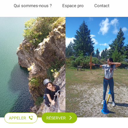
Aller
Qui sommes-nous ?
Espace pro
Contact
au
contenu
principal
APPELER
RÉSERVER