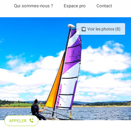
Aller
Qui sommes-nous ?
Espace pro
Contact
au
contenu
principal
Voir les photos (8)
APPELER