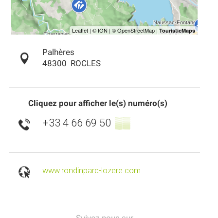
Palhères
48300
ROCLES
Cliquez pour afficher le(s) numéro(s)
+33 4 66 69 50
▒▒
www.rondinparc-lozere.com