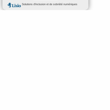
MENU
FR
Bienvenue à Mende
Recherc
Découvrir
À voir & à faire
Préparez vos vacances
Idées séjours