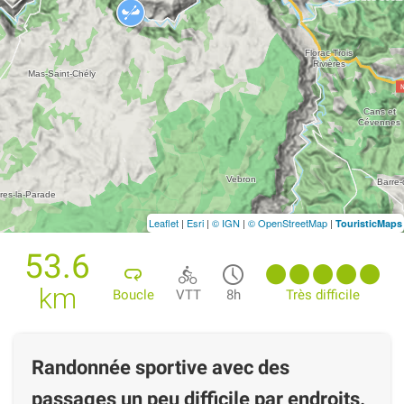
Leaflet
|
Esri
|
© IGN
|
© OpenStreetMap
|
TouristicMaps
53.6
km
Boucle
VTT
8h
Très difficile
Randonnée sportive avec des
passages un peu difficile par endroits.