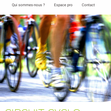
Aller
Qui sommes-nous ?
Espace pro
Contact
au
contenu
principal