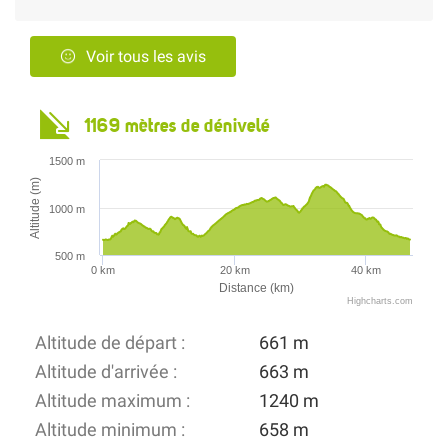
Voir tous les avis
1169 mètres de dénivelé
1500 m
Altitude (m)
1000 m
500 m
0 km
20 km
40 km
Distance (km)
Highcharts.com
Altitude de départ :
661 m
Altitude d'arrivée :
663 m
Altitude maximum :
1240 m
Altitude minimum :
658 m