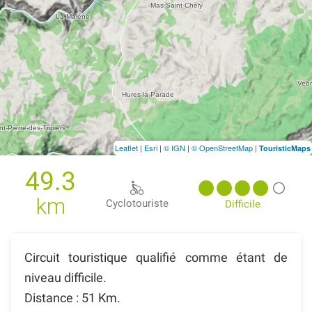
Leaflet
|
Esri
|
© IGN
|
© OpenStreetMap
|
TouristicMaps
49.3
km
Cyclotouriste
Difficile
Circuit touristique qualifié comme étant de
niveau difficile.
Distance : 51 Km.