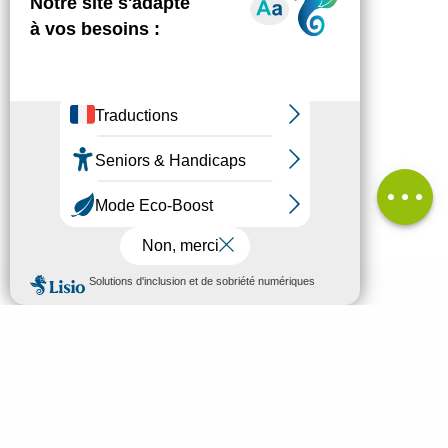
Description
Télécharger
Dénivelé
Avis
MENU
FR
Bienvenue à Mende
Recherc
Découvrir
À voir & à faire