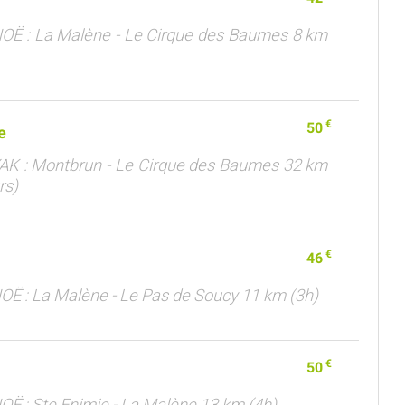
OË : La Malène - Le Cirque des Baumes 8 km
€
50
e
AK : Montbrun - Le Cirque des Baumes 32 km
rs)
€
46
OË : La Malène - Le Pas de Soucy 11 km (3h)
€
50
OË : Ste Enimie - La Malène 13 km (4h)