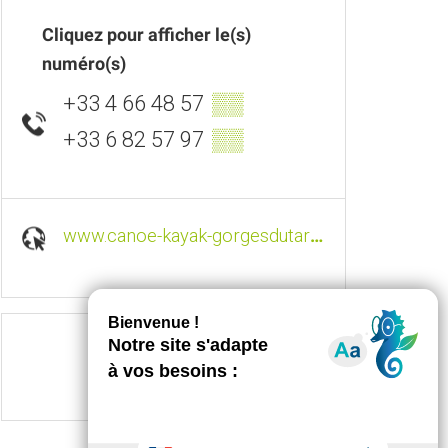
Cliquez pour afficher le(s)
numéro(s)
+33 4 66 48 57
▒▒
+33 6 82 57 97
▒▒
www.canoe-kayak-gorgesdutarn.com
Suivez-nous sur