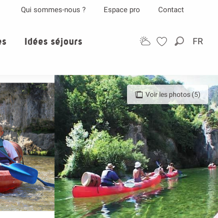
Qui sommes-nous ?
Espace pro
Contact
es
Idées séjours
FR
Recherch
Voir les photos (5)