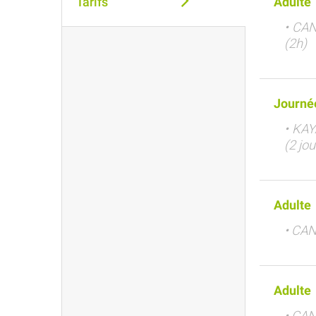
Tarifs
Adulte
• CAN
(2h)
Journé
• KAY
(2 jou
Adulte
• CAN
Adulte
• CAN