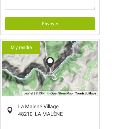
Envoyer
M'y rendre
La Malene Village
48210
LA MALÈNE