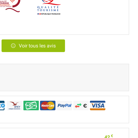
Voir tous les avis
€
42