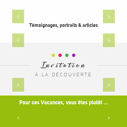
STAGES PHOTOS
Lozère Sauvage
Témoignages, portraits & articles
Article Blog
Les croix de Jean du Born
Invitation
À LA DÉCOUVERTE
Centre historique
Pour ces Vacances, vous êtes plutôt ...
En famille