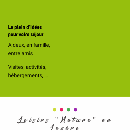
Le plein d’idées
pour votre séjour
A deux, en famille,
entre amis
Visites, activités,
hébergements, …
Loisirs "Nature" en
Lozère