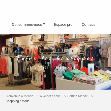
Aller
Qui sommes-nous ?
Espace pro
Contact
au
contenu
principal
Faire les boutiques
EN COEUR LOZÈRE
Bienvenue à Mende
A voir et à faire
Sortir à Mende
Shopping / Mode
Faire les boutiques, chiner, trouver la perle …