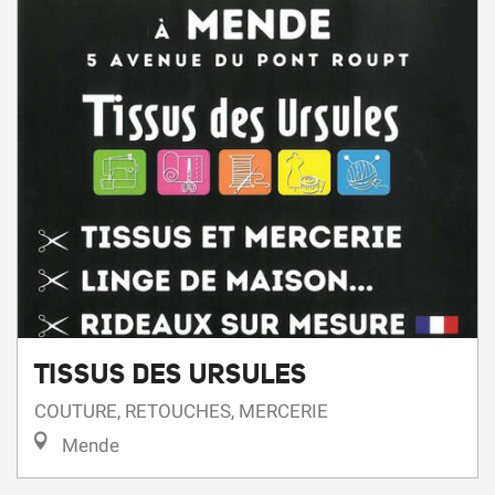
TISSUS DES URSULES
COUTURE, RETOUCHES, MERCERIE
Mende
❮❮
❮
1
2
3
❯
❯❯