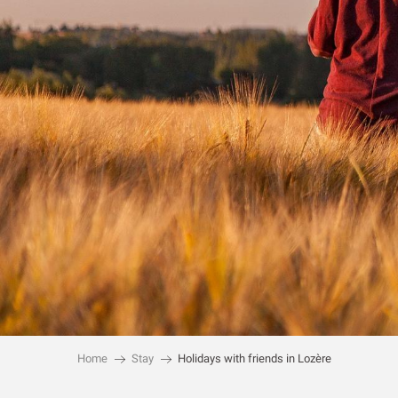
Home
Stay
Holidays with friends in Lozère