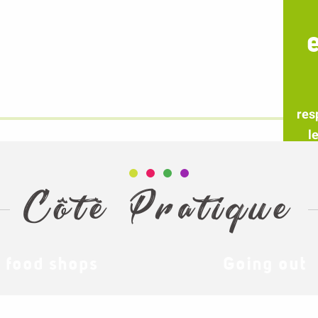
res
l
Côté Pratique
food shops
Going out