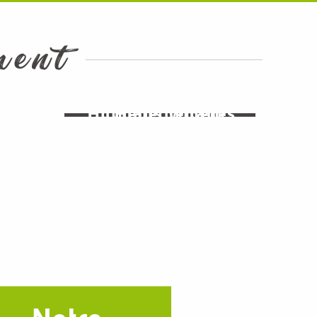
ment
s &
and
els
Holidays villages
Hébergements
oup
sts
partenaires
ion