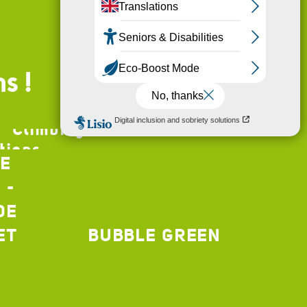
Tout Terrain
ns !
Climbing and via ferrata
tions
ME
 -
DE
ET
BUBBLE GREEN