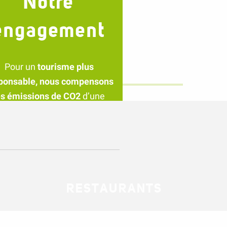
Notre
engagement
Pour un
tourisme plus
ponsable, nous compensons
es émissions de CO2
d’une
partie de votre séjour en
plantant un arbre sur le
territoire.
+ d'infos
RESTAURANTS