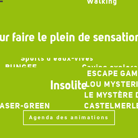
Walking
The Causse de Mende
r faire le plein de sensatio
Sports d'eaux-vives
AL BUNGEE
Caving explora
ESCAPE GA
Insolite
LOU MYSTERI
LE MYSTÈRE 
LASER-GREEN
CASTELMERL
Agenda des animations