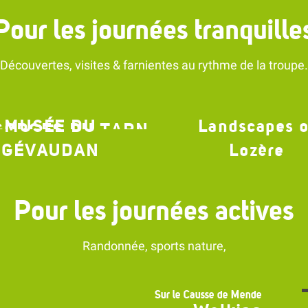
Pour les journées tranquille
Découvertes, visites & farnientes au rythme de la troupe.
MUSÉE DU
Landscapes o
 GORGES DU TARN
GÉVAUDAN
Lozère
Pour les journées actives
Randonnée, sports nature,
Course d'Orientation
Sur le Causse de Mende