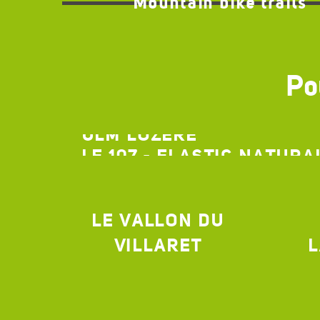
Mountain bike trails
Pou
ULM LOZÈRE
LE 107 - ELASTIC NATUR
LE VALLON DU
VILLARET