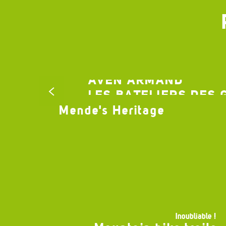
AVEN ARMAND
LES BATELIERS DES
Mende's Heritage
Les Gorges du Tarn en
Canoë
Inoubliable !