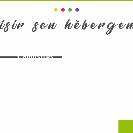
isir son héberge
Guest house
Bed 
holiday rentals
Hot
Gr
Campsites
Breackfa
accommodat