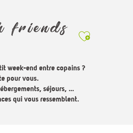
h friends
Ajouter a
tit week-end entre copains ?
te pour vous.
 hébergements, séjours, …
nces qui vous ressemblent.