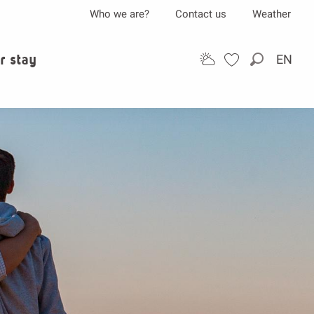
Who we are?
Contact us
Weather
r stay
EN
Search