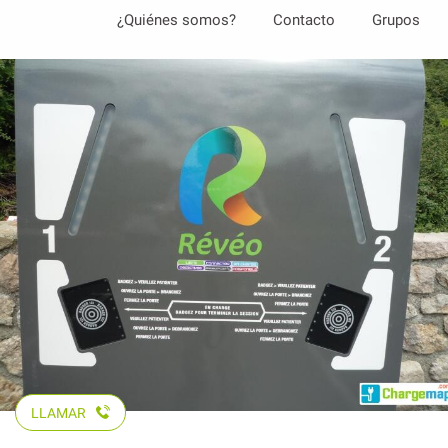
Aller
¿Quiénes somos?
Contacto
Grupos
au
contenu
principal
LLAMAR