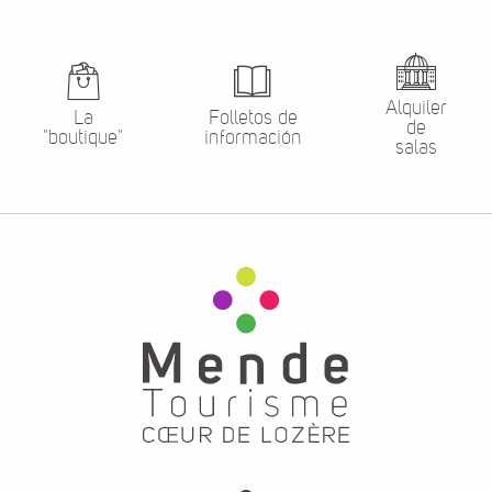
Alquiler
La
Folletos de
de
"boutique"
información
salas