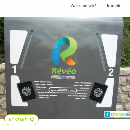
Aller
Wer sind wir?
kontakt
au
contenu
principal
KONTAKT