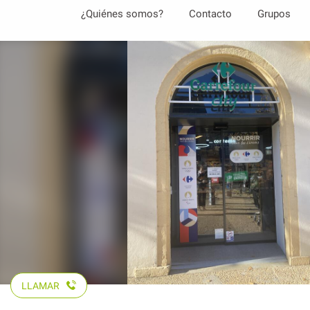
Aller
¿Quiénes somos?
Contacto
Grupos
au
contenu
principal
LLAMAR