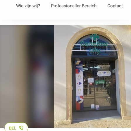
Aller
Wie zijn wij?
Professioneller Bereich
Contact
au
contenu
principal
BEL