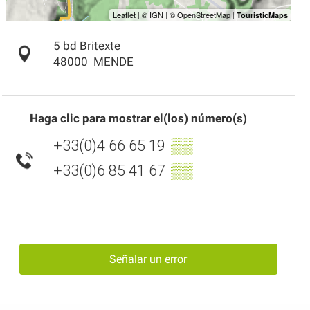
5 bd Britexte
48000
MENDE
Haga clic para mostrar el(los) número(s)
+33(0)4 66 65 19
▒▒
+33(0)6 85 41 67
▒▒
Señalar un error