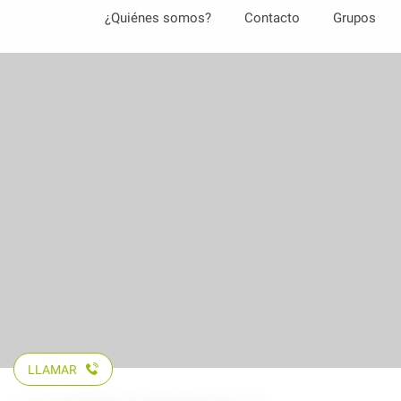
Aller
¿Quiénes somos?
Contacto
Grupos
au
contenu
principal
LLAMAR