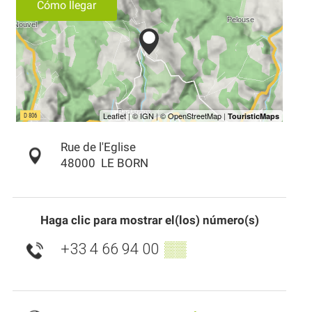
Cómo llegar
Rue de l'Eglise
48000
LE BORN
Haga clic para mostrar el(los) número(s)
+33 4 66 94 00
▒▒