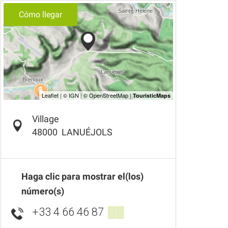
Cómo llegar
Village
48000
LANUÉJOLS
Haga clic para mostrar el(los)
número(s)
+33 4 66 46 87
▒▒