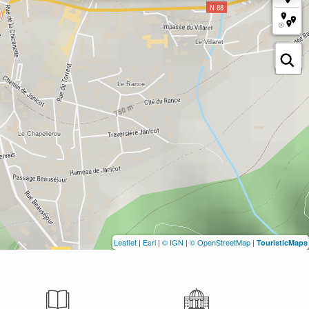
Leaflet
|
Esri
|
© IGN
|
© OpenStreetMap
|
TouristicMaps