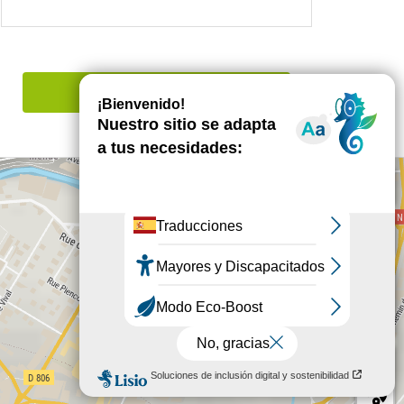
Señalar un error
+
−