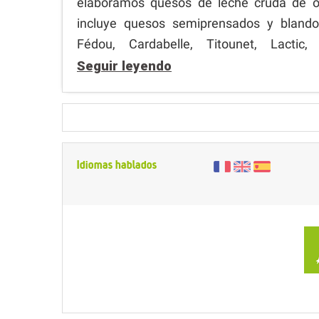
elaboramos quesos de leche cruda de o
incluye quesos semiprensados y blandos
Fédou, Cardabelle, Titounet, Lactic,
Seguir leyendo
Idiomas hablados