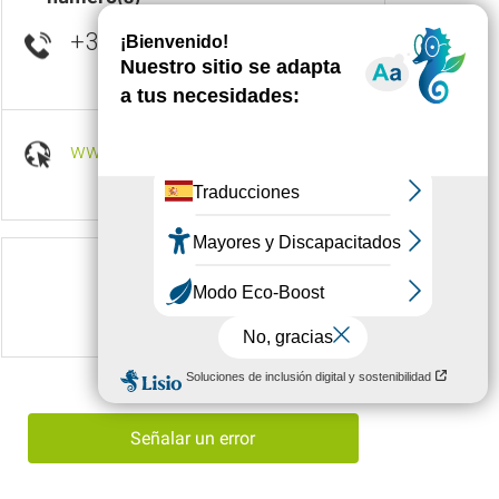
+33 4 66 45 66
▒▒
www.fedou.com
Síganos en
Señalar un error