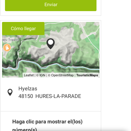
Enviar
Cómo llegar
Hyelzas
48150
HURES-LA-PARADE
Haga clic para mostrar el(los)
número(s)