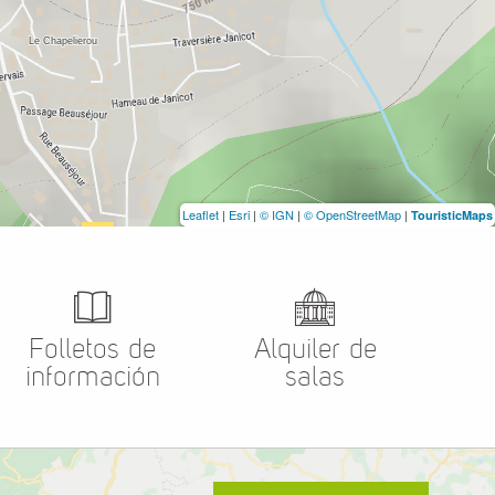
Leaflet
|
Esri
|
© IGN
|
© OpenStreetMap
|
TouristicMaps
Folletos de
Alquiler de
información
salas