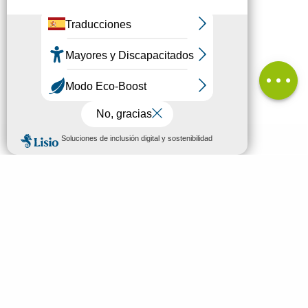
Descargar
Desnivel
Comentarios
MENÚ
ES
Bienvenidos a Mende
Buscar
Descubrir
Ver y hacer
Dormir y comer
Tu estancia