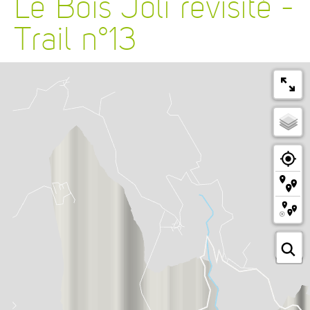
Le Bois Joli revisité -
Trail n°13