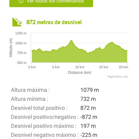
Ver todos los comentarios
872 metros de desnivel
1250 m
Altitude (m)
1000 m
750 m
500 m
0 km
5 km
10 km
15 km
20 km
Distance (km)
Highcharts.com
Altura máxima :
1079 m
Altura mínima :
732 m
Desnivel total positivo :
872 m
Desnivel positivo/negativo :
-872 m
Desnivel positivo máximo :
197 m
Desnivel negativo máximo :
-225 m