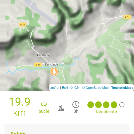
Leaflet
|
Esri
|
© IGN
|
© OpenStreetMap
|
TouristicMaps
19.9
km
bucle
3h
Desafiente
Salida