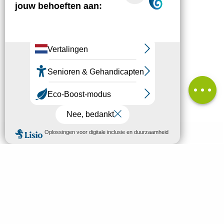
Downloaden
Hoogteverschil
Beoordelingen
MENU
NL
Welkom in Mende
Zoek op
Ontdek
Bezoeken & Activiteiten