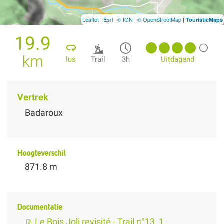
Leaflet
|
Esri
|
© IGN
|
© OpenStreetMap
|
TouristicMaps
19.9
km
lus
Trail
3h
Uitdagend
Vertrek
Badaroux
Hoogteverschil
871.8 m
Documentatie
Le Bois Joli revisité - Trail n°13_1