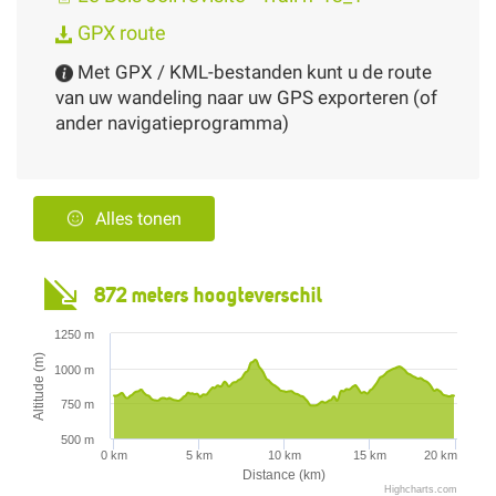
GPX route
Met GPX / KML-bestanden kunt u de route
van uw wandeling naar uw GPS exporteren (of
ander navigatieprogramma)
Alles tonen
872 meters hoogteverschil
1250 m
Altitude (m)
1000 m
750 m
500 m
0 km
5 km
10 km
15 km
20 km
Distance (km)
Highcharts.com