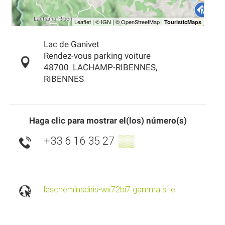
Lac de Ganivet
Rendez-vous parking voiture
48700
LACHAMP-RIBENNES,
RIBENNES
Haga clic para mostrar el(los) número(s)
+33 6 16 35 27
▒▒
lescheminsdiris-wx72bi7.gamma.site