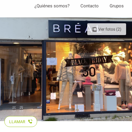
Aller
¿Quiénes somos?
Contacto
Grupos
au
contenu
principal
Ver fotos (2)
LLAMAR