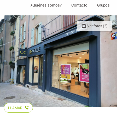
Aller
¿Quiénes somos?
Contacto
Grupos
au
contenu
principal
Ver fotos (2)
LLAMAR