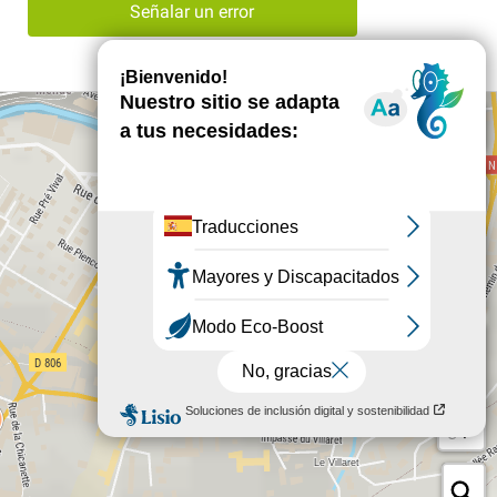
Señalar un error
+
−