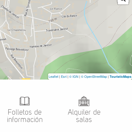
Leaflet
|
Esri
|
© IGN
|
© OpenStreetMap
|
TouristicMaps
Folletos de
Alquiler de
información
salas