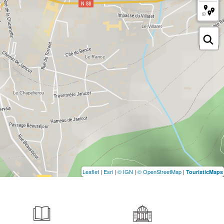
Leaflet
|
Esri
|
© IGN
|
© OpenStreetMap
|
TouristicMaps