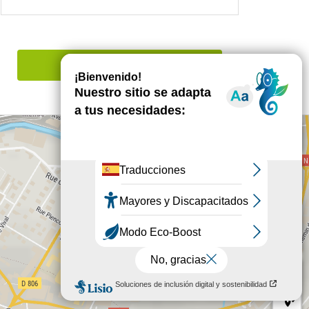
Señalar un error
+
−