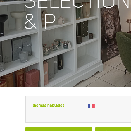
SÉLECTION
& P
Idiomas hablados