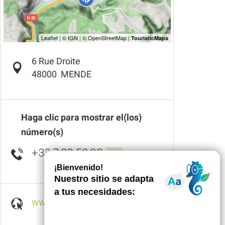
6 Rue Droite
48000
MENDE
Haga clic para mostrar el(los)
número(s)
+33 7 88 50 83
▒▒
www.les-selections-sandp.fr