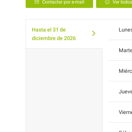
Contactar por e-mail
Ver todo
Hasta el
31 de
Lune
diciembre de 2026
Mart
Miérc
Juev
Viern