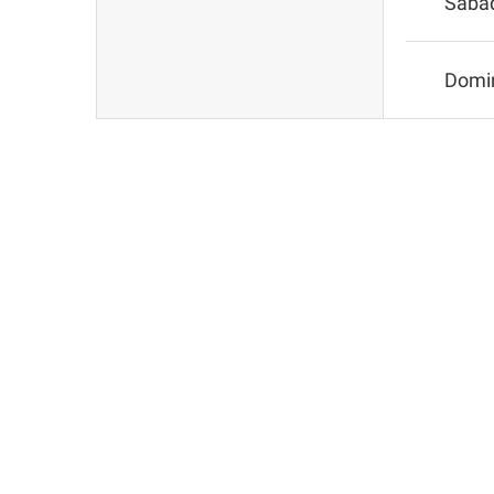
Sába
Domi