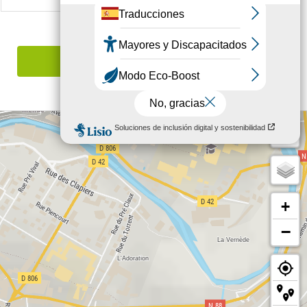
Señalar un error
+
−