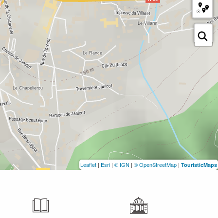
Leaflet
|
Esri
|
© IGN
|
© OpenStreetMap
|
TouristicMaps