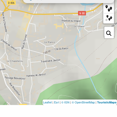
Leaflet
|
Esri
|
© IGN
|
© OpenStreetMap
|
TouristicMaps