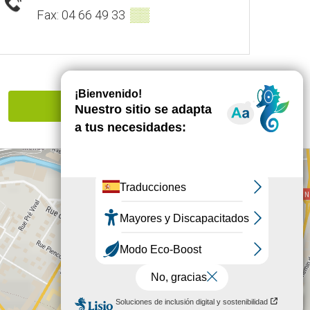
▒▒
Fax: 04 66 49 33
Señalar un error
+
−