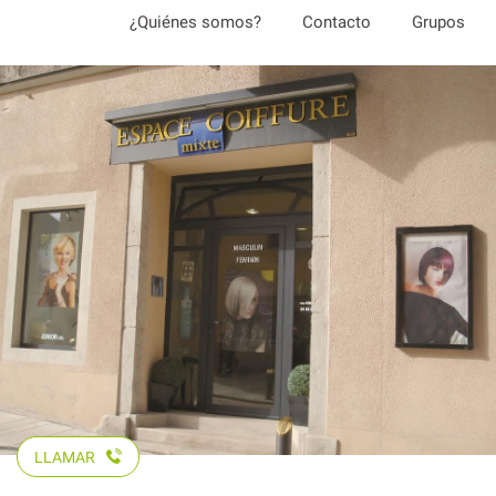
Aller
¿Quiénes somos?
Contacto
Grupos
au
contenu
principal
LLAMAR