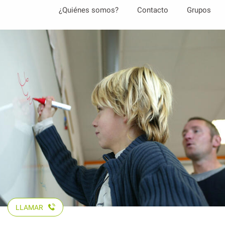
Aller
¿Quiénes somos?
Contacto
Grupos
au
contenu
principal
LLAMAR