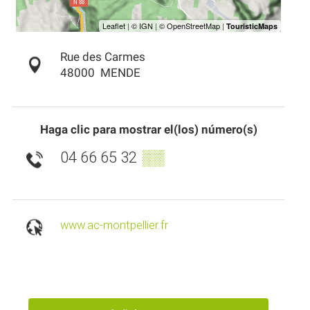
Rue des Carmes
48000
MENDE
Haga clic para mostrar el(los) número(s)
04 66 65 32
▒▒
www.ac-montpellier.fr