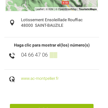
Lotissement Ensoleillade Rouffiac
48000
SAINT-BAUZILE
Haga clic para mostrar el(los) número(s)
04 66 47 06
▒▒
www.ac-montpellier.fr