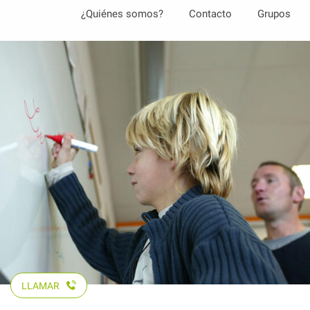
Aller
¿Quiénes somos?
Contacto
Grupos
au
contenu
principal
LLAMAR