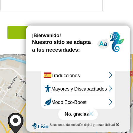
Señalar un error
+
−