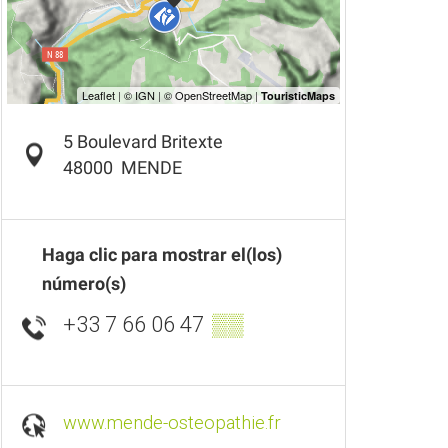
5 Boulevard Britexte
48000
MENDE
Haga clic para mostrar el(los)
número(s)
+33 7 66 06 47
▒▒
www.mende-osteopathie.fr