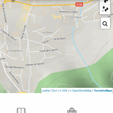
Leaflet
|
Esri
|
© IGN
|
© OpenStreetMap
|
TouristicMaps