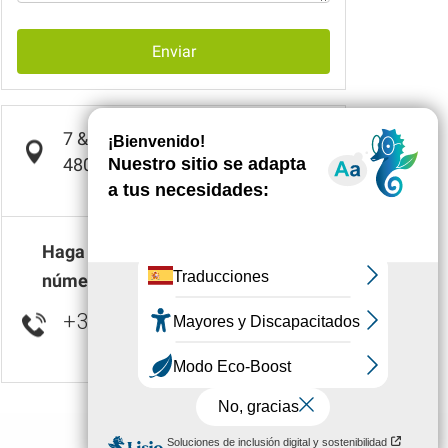
Enviar
7 & 8 place Urbain V
48000
MENDE
Haga clic para mostrar el(los)
número(s)
+33 4 66 45 98
▒▒