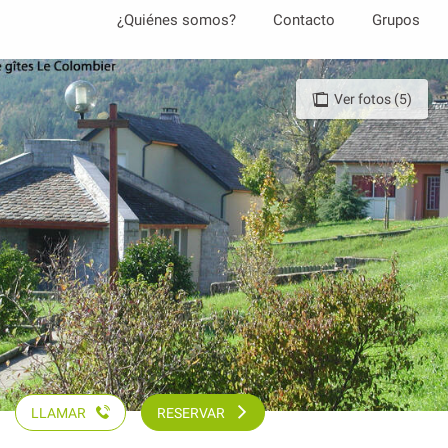
Aller
¿Quiénes somos?
Contacto
Grupos
au
contenu
principal
Ver fotos (5)
LLAMAR
RESERVAR