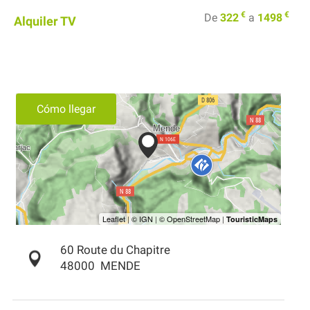
€
€
De
322
a
1498
Alquiler TV
Cómo llegar
60 Route du Chapitre
48000
MENDE